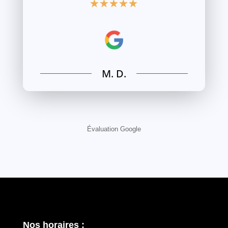
☆
☆
☆
☆
☆
M. D.
Évaluation Google
Nos horaires :